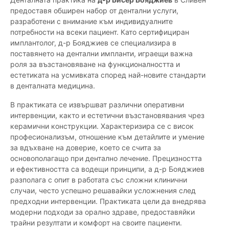
предоставя обширен набор от дентални услуги,
разработени с внимание към индивидуалните
потребности на всеки пациент. Като сертифициран
имплантолог, д-р Бояджиев се специализира в
поставянето на дентални импланти, играещи важна
роля за възстановяване на функционалността и
естетиката на усмивката според най-новите стандарти
в денталната медицина.
В практиката се извършват различни оперативни
интервенции, както и естетични възстановявания чрез
керамични конструкции. Характеризира се с висок
професионализъм, отношение към детайлите и умение
за вдъхване на доверие, което се счита за
основополагащо при дентално лечение. Прецизността
и ефективността са водещи принципи, а д-р Бояджиев
разполага с опит в работата със сложни клинични
случаи, често успешно решавайки усложнения след
предходни интервенции. Практиката цели да внедрява
модерни подходи за орално здраве, предоставяйки
трайни резултати и комфорт на своите пациенти.