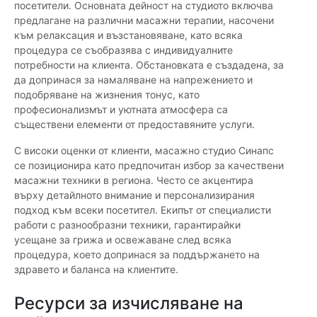
посетители. Основната дейност на студиото включва
предлагане на различни масажни терапии, насочени
към релаксация и възстановяване, като всяка
процедура се съобразява с индивидуалните
потребности на клиента. Обстановката е създадена, за
да допринася за намаляване на напрежението и
подобряване на жизнения тонус, като
професионализмът и уютната атмосфера са
съществени елементи от предоставяните услуги.
С високи оценки от клиенти, масажно студио Синапс
се позиционира като предпочитан избор за качествени
масажни техники в региона. Често се акцентира
върху детайлното внимание и персонализирания
подход към всеки посетител. Екипът от специалисти
работи с разнообразни техники, гарантирайки
усещане за грижа и освежаване след всяка
процедура, което допринася за поддържането на
здравето и баланса на клиентите.
Ресурси за изчисляване на