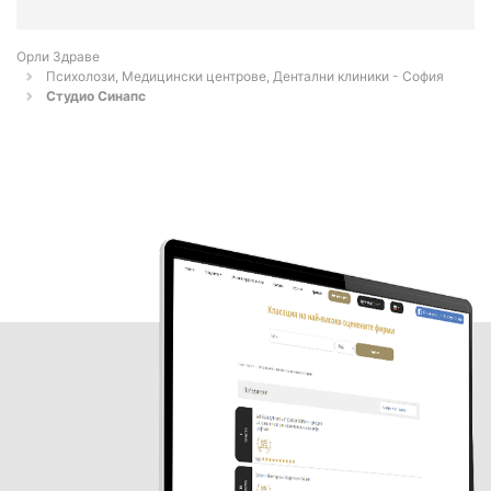
Орли Здраве
Психолози, Медицински центрове, Дентални клиники - София
Студио Синапс