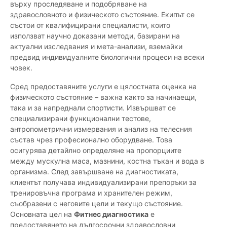
върху проследяване и подобряване на
здравословното и физическото състояние. Екипът се
състои от квалифицирани специалисти, които
използват научно доказани методи, базирани на
актуални изследвания и мета-анализи, вземайки
предвид индивидуалните биологични процеси на всеки
човек.
Сред предоставяните услуги е цялостната оценка на
физическото състояние – важна както за начинаещи,
така и за напреднали спортисти. Извършват се
специализирани функционални тестове,
антропометрични измервания и анализ на телесния
състав чрез професионално оборудване. Това
осигурява детайлно определяне на пропорциите
между мускулна маса, мазнини, костна тъкан и вода в
организма. След завършване на диагностиката,
клиентът получава индивидуализирани препоръки за
тренировъчна програма и хранителен режим,
съобразени с неговите цели и текущо състояние.
Основната цел на
Фитнес диагностика
е
предоставянето на дългосрочни здравословни