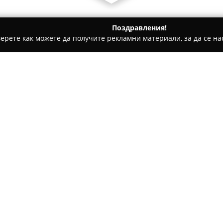
Поздравления!
ерете как можете да получите рекламни материали, за да се нас
е, Дентални клиники - Ловеч
Д-Р ИВАНОВ, КИРИЛ И.
Относно компанията:
Медицинският кабинет на
Д-
предоставянето на първична 
общопрактикуващ лекар с утв
грижа, обхващаща профилакти
Покажи повече >>
заболявания. Особено вниман
качествени здравни услуги, 
пациент.
Кабинетът на лекаря предлаг