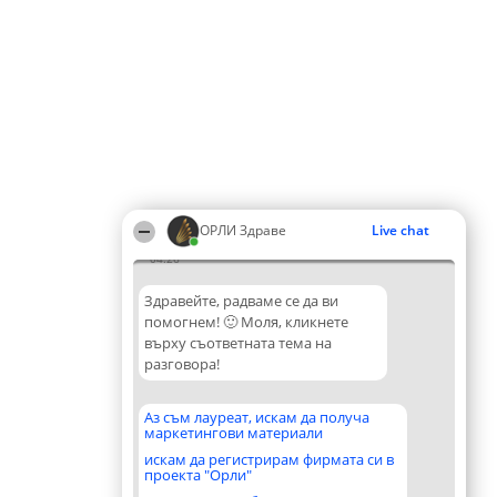
ОРЛИ Здраве
Live chat
04:26
Здравейте, радваме се да ви
помогнем! 🙂 Моля, кликнете
върху съответната тема на
разговора!
Аз съм лауреат, искам да получа
маркетингови материали
искам да регистрирам фирмата си в
проекта "Орли"