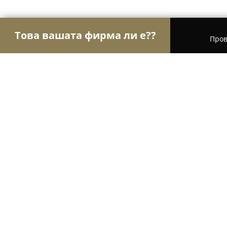
Това вашата фирма ли е??
Пров
Орли Здраве
Психолози, Медицински центров
Д-Р ИВАНОВ, КИРИЛ И.
8.9
(15)
Ловеч, ж.к. Червен бряг 120, вх. А