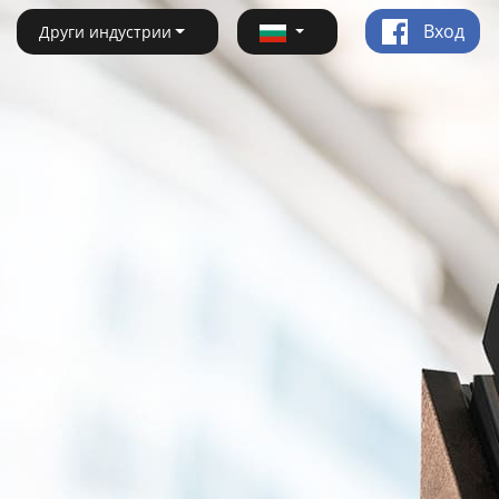
Вход
Други индустрии