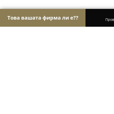
Това вашата фирма ли е??
Пров
Орли Здраве
Психолози, Медицински центров
Д-Р ИГНАТИЕВА, ФИЛКА Й.
8.5
(6)
Пазарджик, Пазарджик, бул. Г.Бенковски 13, вх.