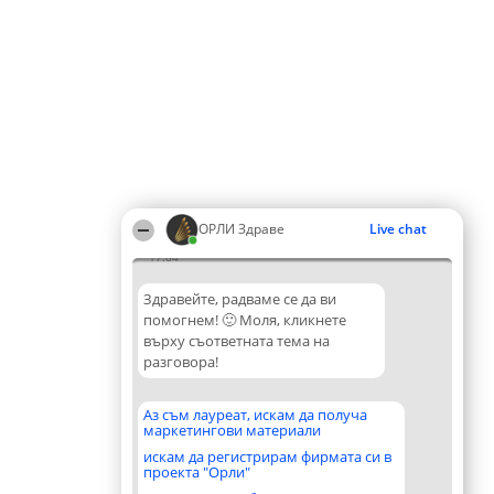
ОРЛИ Здраве
Live chat
17:04
Здравейте, радваме се да ви
помогнем! 🙂 Моля, кликнете
върху съответната тема на
разговора!
Аз съм лауреат, искам да получа
маркетингови материали
искам да регистрирам фирмата си в
проекта "Орли"