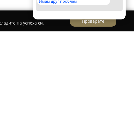
Имам друг проблем
Проверете
ладите на успеха си.
Й.
атиева
предоставя богато разнообразие от
луги, които са съсредоточени в сферата на
заболявания. Притежавайки значителен
ност към здравето на своите пациенти, тя е
жден специалист, отличаващ се с
ждане на доверие.
 е белязана от внимание към детайла в
соко ниво на професионализъм при избора и