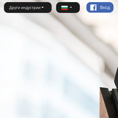
Вход
Други индустрии