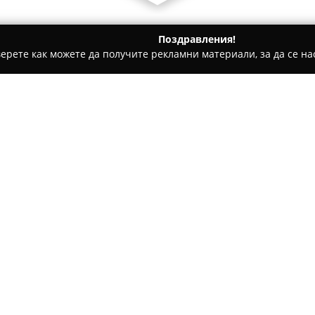
Поздравления!
ерете как можете да получите рекламни материали, за да се нас
е, Дентални клиники - Пазарджик
Д-Р ИГНАТИЕВА, ФИЛКА 
Относно компанията:
В Пазарджик
Д-р Филка Игн
квалифицирани медицински ус
нефрологията и вътрешните 
професионален опит и отдаде
Покажи повече >>
изградила репутация на наде
индивидуален подход и изгра
Практиката на Д-р Игнатиева
 А
процеса на диагностика и ви