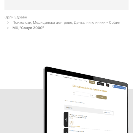
Орли Здраве
Психолози, Медицински центрове, Дентални клиники - София
МЦ "Санус 2000"