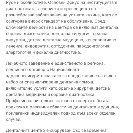
Русе и околностите. Основен фокус на институцията е
диагностиката, лечението и превенцията на
разнообразни заболявания на устната кухина, като се
осигурява висок стандарт на обслужване. Сред
ключовите дейности на центъра се включват дентална
образна диагностика, дентална хирургия, орална
хирургия, детска дентална медицина, консервативно
лечение, ендодонтия, ортодонтия, пародонтология,
алергология и фокална диагностика.
Лечебното заведение е единственото в региона,
подписало договор с Националната
здравноосигурителна каса за предоставяне на пълен
набор от специализирана дентална помощ,
включително услуги като орална хирургия, детска
дентална медицина и образна диагностика.
Професионалният екип включва експерти с богата
практика в различни области на денталната медицина,
прилагайки индивидуален подход към всеки отделен
случай.
Денталният център е оборудван със съвременна