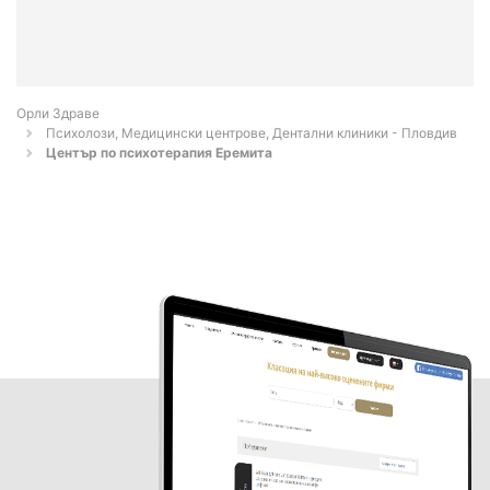
Орли Здраве
Психолози, Медицински центрове, Дентални клиники - Пловдив
Център по психотерапия Еремита