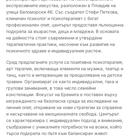
експресивните изкуства, разположен в Пловдив на
улица Беломорски 46. Със създател Стефи Петкова,
клиничен психолог и психотерапевт с богат
професионален опит, центърът предоставя пълноценна
подкрепа за възрастни, деца и младежи. В основата
на дейността стоят съвременни и утвърдени
терапевтични практики, насочени към развитие на
психичното здраве и индивидуалния растеж.
Сред предлаганите услуги са позитивна психотерапия,
арт терапия, включваща елементи на музика, театър и
танц, както и интервенции за преодоляване на детски
травми. Организират се както индивидуални, така и
групови занимания, в това число семейни
констелации. Фокусът на Еремита е поставен върху
изграждането на безопасна среда за изследване на
личния опит, откриване на нови стратегии за справяне
и насърчаване на емоционалната свобода. Центърът
се характеризира с индивидуален подход и внимание,
съобразени с уникалните потребности на всеки, който
търси подкрепа по пътя към балансиран живот.