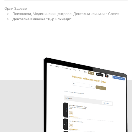
Орли Здраве
Психолози, Медицински центрове, Дентални клиники - София
Дентална Клиника "Д-р Елхнеди"