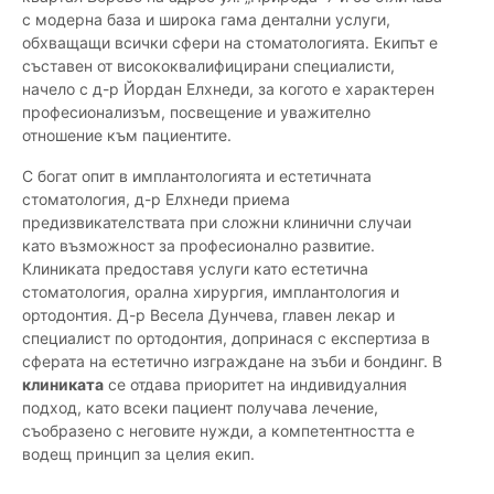
с модерна база и широка гама дентални услуги,
обхващащи всички сфери на стоматологията. Екипът е
съставен от висококвалифицирани специалисти,
начело с д-р Йордан Елхнеди, за когото е характерен
професионализъм, посвещение и уважително
отношение към пациентите.
С богат опит в имплантологията и естетичната
стоматология, д-р Елхнеди приема
предизвикателствата при сложни клинични случаи
като възможност за професионално развитие.
Клиниката предоставя услуги като естетична
стоматология, орална хирургия, имплантология и
ортодонтия. Д-р Весела Дунчева, главен лекар и
специалист по ортодонтия, допринася с експертиза в
сферата на естетично изграждане на зъби и бондинг. В
клиниката
се отдава приоритет на индивидуалния
подход, като всеки пациент получава лечение,
съобразено с неговите нужди, а компетентността е
водещ принцип за целия екип.