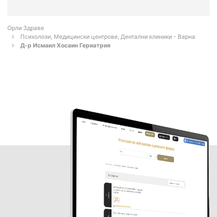
Орли Здраве
Психолози, Медицински центрове, Дентални клиники - Варна
Д-р Исмаил Хосаин Гериатрия