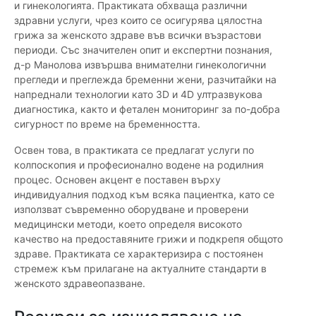
и гинекологията. Практиката обхваща различни
здравни услуги, чрез които се осигурява цялостна
грижа за женското здраве във всички възрастови
периоди. Със значителен опит и експертни познания,
д-р Манолова извършва внимателни гинекологични
прегледи и преглежда бременни жени, разчитайки на
напреднали технологии като 3D и 4D ултразвукова
диагностика, както и фетален мониторинг за по-добра
сигурност по време на бременността.
Освен това, в практиката се предлагат услуги по
колпоскопия и професионално водене на родилния
процес. Основен акцент е поставен върху
индивидуалния подход към всяка пациентка, като се
използват съвременно оборудване и проверени
медицински методи, което определя високото
качество на предоставяните грижи и подкрепя общото
здраве. Практиката се характеризира с постоянен
стремеж към прилагане на актуалните стандарти в
женското здравеопазване.