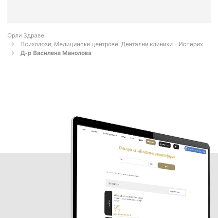
Орли Здраве
Психолози, Медицински центрове, Дентални клиники - Исперих
Д-р Василена Манолова