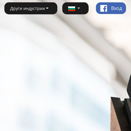
Вход
Други индустрии