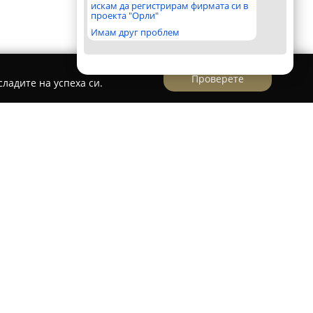
искам да регистрирам фирмата си в
проекта "Орли"
Имам друг проблем
Проверете
ладите на успеха си.
ва четиризвезден хотелски комплекс,
ст на град Девин, сред красивата природа на
ва традиционната атмосфера на Родопите с
яйки условия за пълноценна почивка и
Комплексът е популярен най-вече със своя спа
то използва минералната вода от Девин и