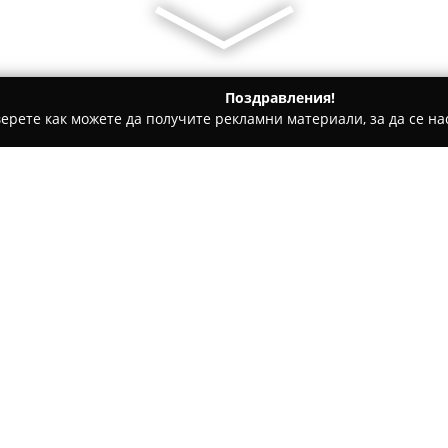
Поздравления!
ерете как можете да получите рекламни материали, за да се нас
е, Дентални клиники - Девин
SPA Hotel Devin
Относно компанията:
СПА Хотел Девин
представля
разположен в централната ча
Родопите. Този хотел съчета
модерни удобства, предостав
качествено възстановяване. 
и балнеологичен център, кой