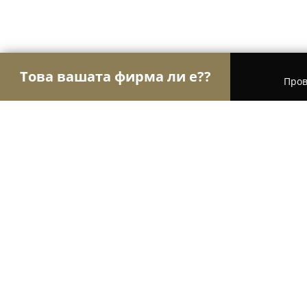
Това вашата фирма ли е??
Пров
Орли Здраве
Психолози, Медицински центров
SPA Hotel Devin
8.4
(2446)
Девин,