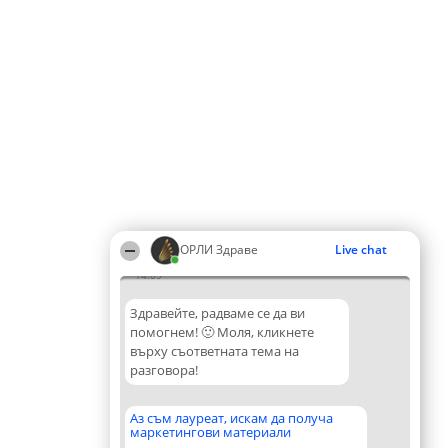
ОРЛИ Здраве
Live chat
14:09
Здравейте, радваме се да ви
помогнем! 🙂 Моля, кликнете
върху съответната тема на
разговора!
Аз съм лауреат, искам да получа
маркетингови материали