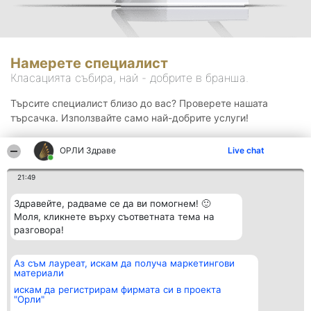
Намерете специалист
Класацията събира, най - добрите в бранша.
Търсите специалист близо до вас? Проверете нашата
търсачка. Използвайте само най-добрите услуги!
ОРЛИ Здраве
Live chat
Търсене
21:49
Здравейте, радваме се да ви помогнем! 🙂
Моля, кликнете върху съответната тема на
разговора!
Аз съм лауреат, искам да получа маркетингови
Организатор на
Класация
Контакти
материали
класиране
Победители
Контакти
Beautiful Company S.R.L.
Списък на
искам да регистрирам фирмата си в проекта
BulevardulAleea Timișul De
всички
"Орли"
Sus Nr. 2, Bl. A30, Sc. A, Et.
победители