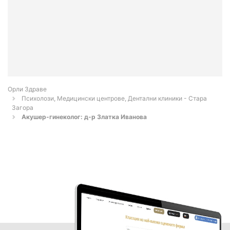
Орли Здраве
Психолози, Медицински центрове, Дентални клиники - Стара
Загора
Акушер-гинеколог: д-р Златка Иванова