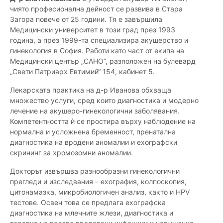
чиято професионална дейност се развива в Стара
Загора повече от 25 години. Тя е завършила
Медицински университет в този град през 1993
година, а през 1999-та специализира акушерство и
гинекология в София. Работи като част от екипа на
Медицински център „САНО“, разположен на булевард
„Свети Патриарх Евтимий“ 154, кабинет 5.
Лекарската практика на д-р Иванова обхваща
множество услуги, сред които диагностика и модерно
лечение на акушеро-гинекологични заболявания.
Компетентността ѝ се простира върху наблюдение на
нормална и усложнена бременност, пренатална
диагностика на вродени аномалии и ехографски
скрининг за хромозомни аномалии.
Докторът извършва разнообразни гинекологични
прегледи и изследвания – ехография, колпоскопия,
цитонамазка, микробиологичен анализ, както и HPV
тестове. Освен това се предлага ехографска
диагностика на млечните жлези, диагностика и