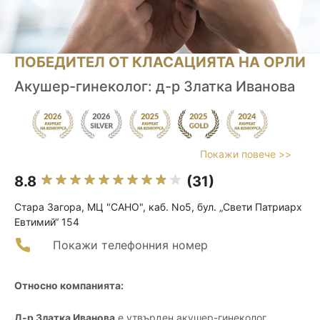
ПОБЕДИТЕЛ ОТ КЛАСАЦИЯТА НА ОРЛИ
Акушер-гинеколог: д-р Златка Иванова
Покажи повече >>
8.8
(31)
Стара Загора, МЦ "САНО", каб. No5, бул. „Свети Патриарх
Евтимий“ 154
Покажи телефонния номер
Относно компанията:
Д-р Златка Иванова
е утвърден акушер-гинеколог,