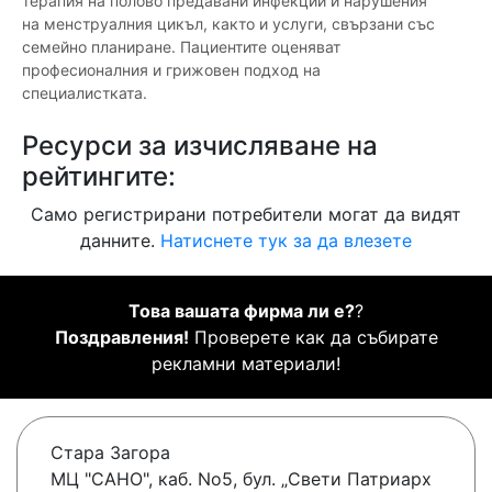
терапия на полово предавани инфекции и нарушения
на менструалния цикъл, както и услуги, свързани със
семейно планиране. Пациентите оценяват
професионалния и грижовен подход на
специалистката.
Ресурси за изчисляване на
рейтингите:
Само регистрирани потребители могат да видят
данните.
Натиснете тук за да влезете
Това вашата фирма ли е?
?
Поздравления!
Проверете как да събирате
рекламни материали!
Стара Загора
МЦ "САНО", каб. No5, бул. „Свети Патриарх