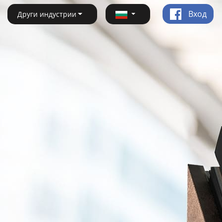
Вход
Други индустрии