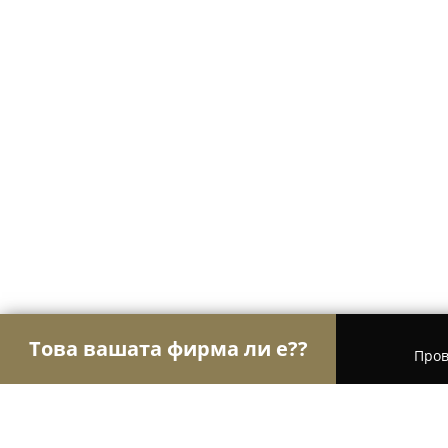
Това вашата фирма ли е??
Пров
Орли Здраве
Психолози, Медицински центров