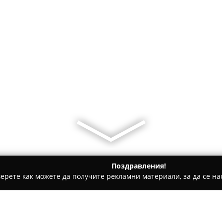
Поздравления!
ерете как можете да получите рекламни материали, за да се нас
е, Дентални клиники - Пещера
Дентален Център Ничеви