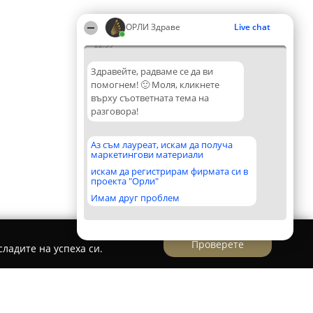
ОРЛИ Здраве
Live chat
22:39
Здравейте, радваме се да ви
помогнем! 🙂 Моля, кликнете
върху съответната тема на
разговора!
Аз съм лауреат, искам да получа
маркетингови материали
искам да регистрирам фирмата си в
проекта "Орли"
Имам друг проблем
Проверете
ладите на успеха си.