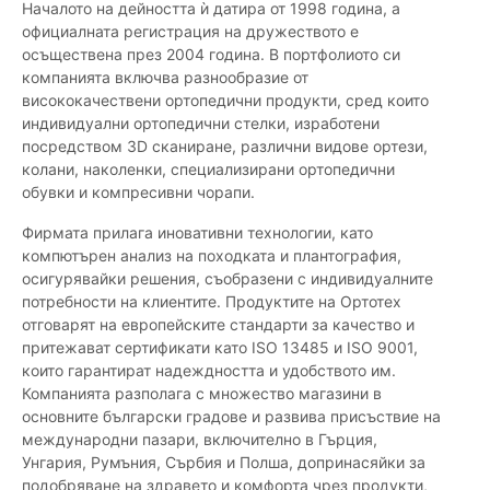
Началото на дейността ѝ датира от 1998 година, а
официалната регистрация на дружеството е
осъществена през 2004 година. В портфолиото си
компанията включва разнообразие от
висококачествени ортопедични продукти, сред които
индивидуални ортопедични стелки, изработени
посредством 3D сканиране, различни видове ортези,
колани, наколенки, специализирани ортопедични
обувки и компресивни чорапи.
Фирмата прилага иновативни технологии, като
компютърен анализ на походката и плантография,
осигурявайки решения, съобразени с индивидуалните
потребности на клиентите. Продуктите на Ортотех
отговарят на европейските стандарти за качество и
притежават сертификати като ISO 13485 и ISO 9001,
които гарантират надеждността и удобството им.
Компанията разполага с множество магазини в
основните български градове и развива присъствие на
международни пазари, включително в Гърция,
Унгария, Румъния, Сърбия и Полша, допринасяйки за
подобряване на здравето и комфорта чрез продукти,