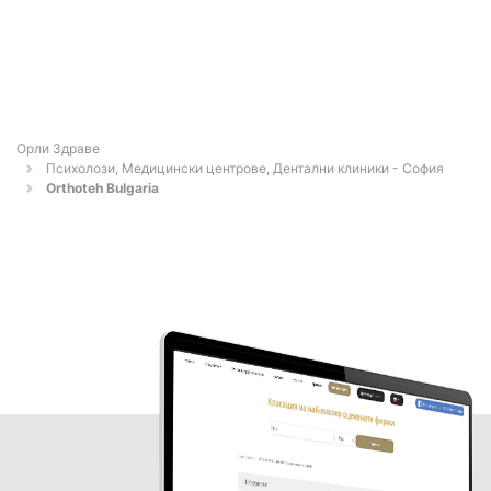
Орли Здраве
Психолози, Медицински центрове, Дентални клиники - София
Orthoteh Bulgaria