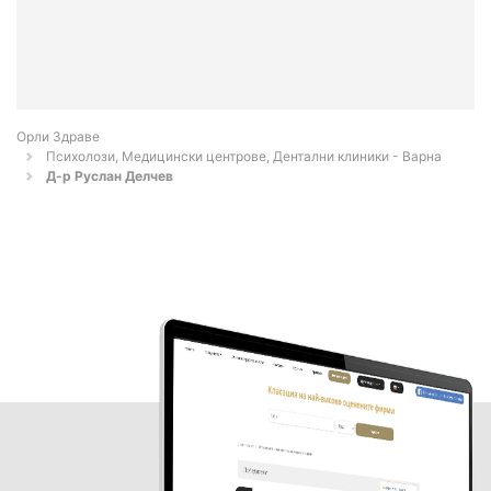
Орли Здраве
Психолози, Медицински центрове, Дентални клиники - Варна
Д-р Руслан Делчев