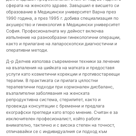
сферата на женското здраве. Завършил е висшето си
образование в Медицински университет Варна през
1990 година, а през 1995 г. добива специализация по
акушерство и гинекология в Медицински университет
София. Професионалната му дейност включва
изпълнение на разнообразни гинекологични операции,
както и прилагане на лапароскопски диагностични и
оперативни методи.
Д-р Делчев използва съвременни техники за лечение
на възпаления на шийката на матката и предоставя
услуги като козметични корекции и противостареещи
терапии. В практиката си прилага цялостни
терапевтични подходи при хормонален дисбаланс,
възпалителни заболявания на женската
репродуктивна система, стерилитет, както и
провежда консултации с бременни и предлага
ехографски прегледи като второ мнение. Считан е за
изключителен професионалист, който работи
внимателно, тактично и с висока степен на точност,
отличавайки се с индивидуалния си подход към