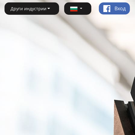
Вход
Други индустрии