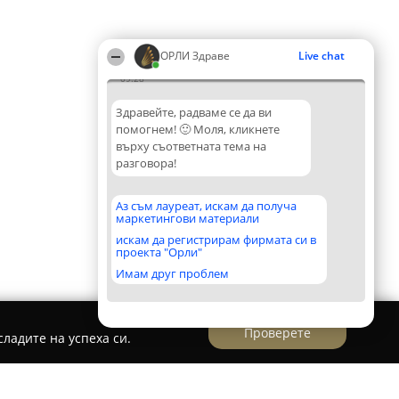
ОРЛИ Здраве
Live chat
09:28
Здравейте, радваме се да ви
помогнем! 🙂 Моля, кликнете
върху съответната тема на
разговора!
Аз съм лауреат, искам да получа
маркетингови материали
искам да регистрирам фирмата си в
проекта "Орли"
Имам друг проблем
Проверете
ладите на успеха си.