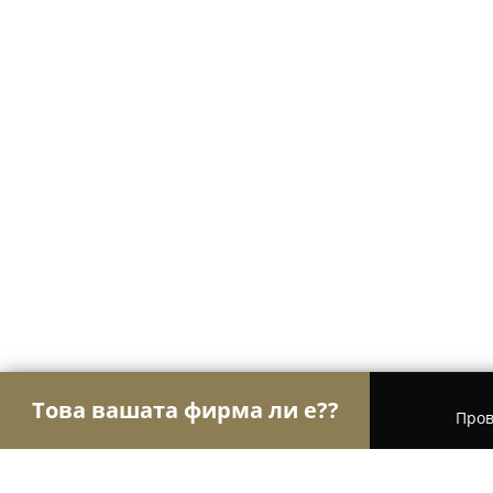
Това вашата фирма ли е??
Пров