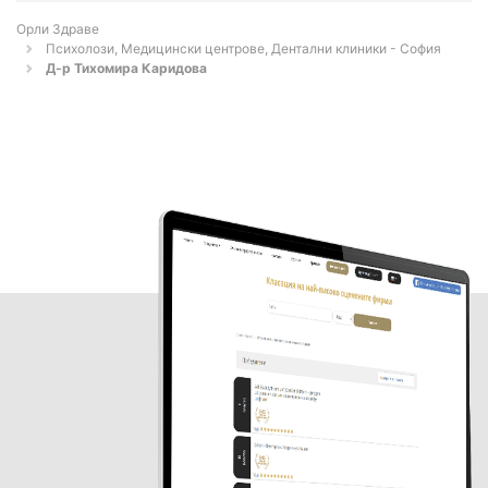
Орли Здраве
Психолози, Медицински центрове, Дентални клиники - София
Д-р Тихомира Каридова