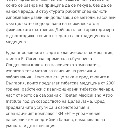
който се базира на принципа да се лекува, без да се
нанася вреда. В структурата работят специалисти,
използващи различни допълващи се методи, насочени
към цялостно подобряване на психическото и
физическото състояние. Дейността се характеризира
с дългогодишен опит в сферата на нетрадиционната
медицина.
Една от основните сфери е класическата хомеопатия,
където Е. Логинова, преминала обучение в
Лондонския колеж по класическа хомеопатия,
използва този метод за лечение на различни
заболявания. Центърът също така е сред първите в
България, които предлагат тибетска медицина от 2001
година, работейки с квалифицирани тибетски лекари,
част от които са свързани с Tibetan Medical and Astro
Institute под ръководството на Далай Лама. Сред
предлаганите услуги са и озонотерапия и
специфичният комплекс "КИ ЕН" – упражнения,
насочени към енергийния баланс, намаляване на
умората и детоксикация.