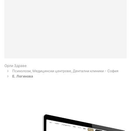
Орли Здраве
Психолози, Медицински центрове, Дентални клиники - София
Е. Логинова