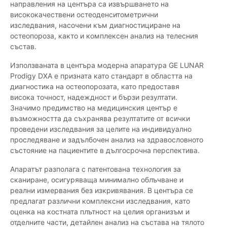
направления на центъра са извършването на
висококачествени остеоденситометрични
изследвания, насочени към диагностициране на
остеопороза, както и комплексен анализ на телесния
състав.
Използваната в центъра модерна апаратура GE LUNAR
Prodigy DXA е призната като стандарт в областта на
диагностика на остеопорозата, като предоставя
висока точност, надеждност и бързи резултати.
Значимо предимство на медицинския център е
възможността да съхранява резултатите от всички
проведени изследвания за целите на индивидуално
проследяване и задълбочен анализ на здравословното
състояние на пациентите в дългосрочна перспектива.
Апаратът разполага с патентована технология за
сканиране, осигуряваща минимално облъчване и
реални измервания без изкривявания. В центъра се
предлагат различни комплексни изследвания, като
оценка на костната плътност на целия организъм и
отделните части, детайлен анализ на състава на тялото