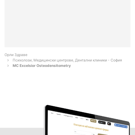
Орли Здраве
Психолози, Медицински центрове, Дентални клиники - София
MC Excelsior Osteodensitometry