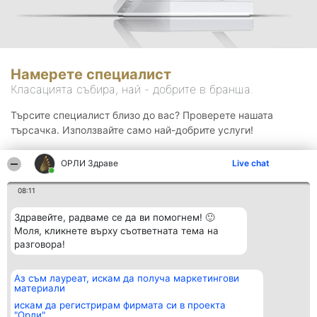
Намерете специалист
Класацията събира, най - добрите в бранша.
Търсите специалист близо до вас? Проверете нашата
търсачка. Използвайте само най-добрите услуги!
ОРЛИ Здраве
Live chat
Търсене
08:11
Здравейте, радваме се да ви помогнем! 🙂
Моля, кликнете върху съответната тема на
разговора!
Аз съм лауреат, искам да получа маркетингови
Организатор на
Класация
Контакти
материали
класиране
Победители
Контакти
Beautiful Company S.R.L.
Списък на
искам да регистрирам фирмата си в проекта
BulevardulAleea Timișul De
всички
"Орли"