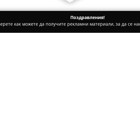
Поздравления!
ерете как можете да получите рекламни материали, за да се нас
е, Дентални клиники - Плевен
Масажно Студио ''Аквазард'
Относно компанията:
Разположено в Аква Център 
специализирано в предоставя
здравеопазването и релаксаци
разнообразие от масажни те
състояние на организма. Кв
извършват процедури, които
кръвообращението, стимулир
Масажните техники, предлага