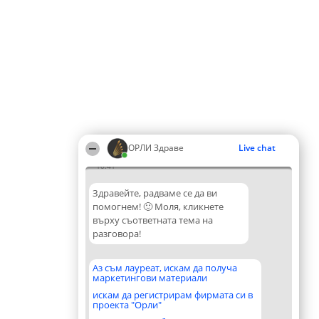
ОРЛИ Здраве
Live chat
10:41
Здравейте, радваме се да ви
помогнем! 🙂 Моля, кликнете
върху съответната тема на
разговора!
Аз съм лауреат, искам да получа
маркетингови материали
искам да регистрирам фирмата си в
проекта "Орли"