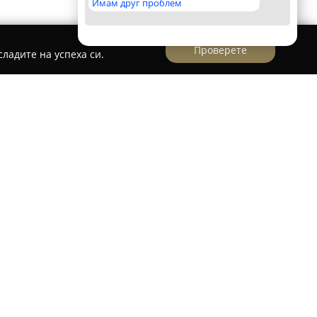
Имам друг проблем
Проверете
ладите на успеха си.
'
Плевен,
Масажно студио Аквазард
е
нето на услуги, насочени към
ята. Студиото се отличава с богато
рапии, целящи да подпомогнат цялостното
алифицирани масажисти и рехабилитатори
 оказват положително влияние върху
ат лимфния поток и подпомагат метаболизма.
ни в Аквазард, улесняват разширяването на