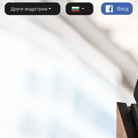
Вход
Други индустрии