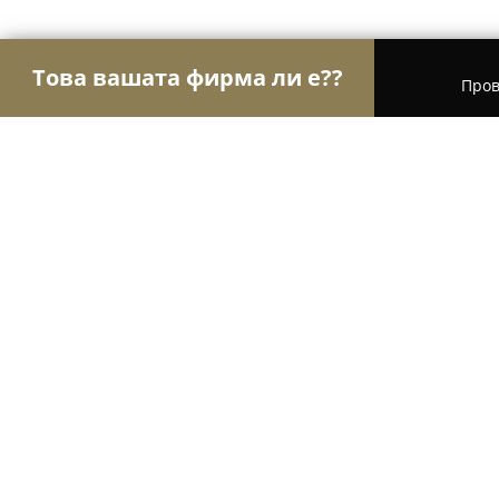
Това вашата фирма ли е??
Пров
Орли Здраве
Психолози, Медицински центров
Масажно Студио ''Аквазард''
8.8
(82)
Плевен, Pleven
Покажи телефонния номер