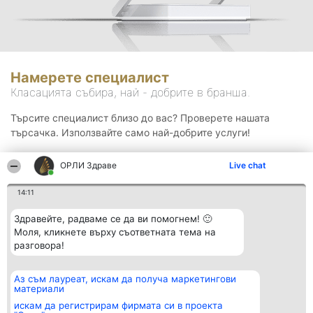
Намерете специалист
Класацията събира, най - добрите в бранша.
Търсите специалист близо до вас? Проверете нашата
търсачка. Използвайте само най-добрите услуги!
ОРЛИ Здраве
Live chat
Търсене
14:11
Здравейте, радваме се да ви помогнем! 🙂
Моля, кликнете върху съответната тема на
разговора!
Аз съм лауреат, искам да получа маркетингови
Организатор на
Класация
Контакти
материали
класиране
Победители
Контакти
Beautiful Company S.R.L.
Списък на
искам да регистрирам фирмата си в проекта
BulevardulAleea Timișul De
всички