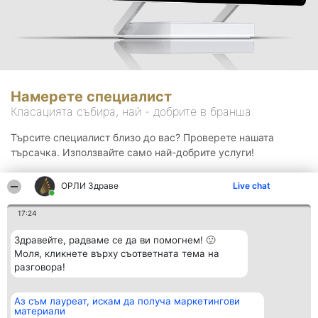
Намерете специалист
Класацията събира, най - добрите в бранша.
Търсите специалист близо до вас? Проверете нашата
търсачка. Използвайте само най-добрите услуги!
ОРЛИ Здраве
Live chat
Търсене
17:24
Здравейте, радваме се да ви помогнем! 🙂
Моля, кликнете върху съответната тема на
разговора!
Аз съм лауреат, искам да получа маркетингови
Организатор на
Класация
Контакти
материали
класиране
Победители
Контакти