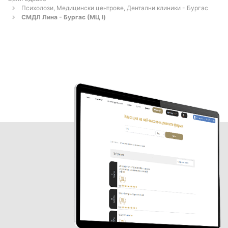
Психолози, Медицински центрове, Дентални клиники - Бургас
СМДЛ Лина - Бургас (МЦ I)