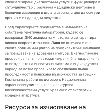
специализирани диагностични услуги и функционира в
сътрудничество с различни медицински центрове и
болнични заведения в цялата страна, с цел да осигури
прецизни и надеждни резултати.
Сред характерните предимства е наличието на
собствена генетична лаборатория, където се
извършват ДНК анализи на място, като се гарантират
висока скорост и точност.
Лина
се отличава и със
своята роля на инициатор на профилактични кампании
за повишаване на здравната култура. Диагностичните
процеси са напълно автоматизирани, благодарение на
въвеждането на иновативна система с индивидуален
баркод за всяка проба, което обезпечава пълна
проследимост и понижава възможността за грешки.
Компанията работи по договор с Националната
здравноосигурителна каса и осигурява
висококачествени услуги чрез екип от експерти и
модерна апаратура.
Ресурси за изчисляване на