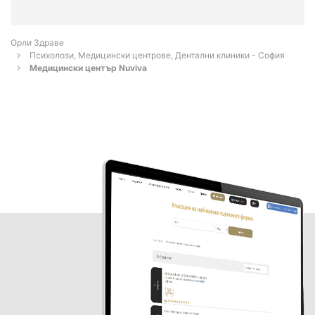
Орли Здраве
Психолози, Медицински центрове, Дентални клиники - София
Медицински център Nuviva