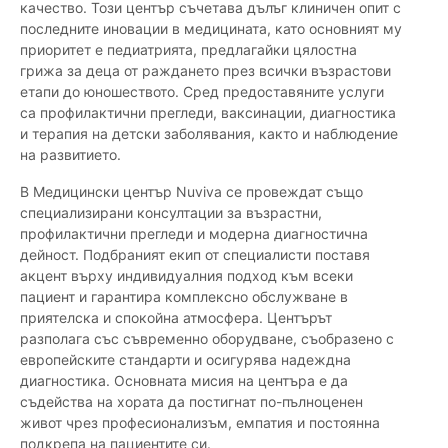
качество. Този център съчетава дълъг клиничен опит с
последните иновации в медицината, като основният му
приоритет е педиатрията, предлагайки цялостна
грижа за деца от раждането през всички възрастови
етапи до юношеството. Сред предоставяните услуги
са профилактични прегледи, ваксинации, диагностика
и терапия на детски заболявания, както и наблюдение
на развитието.
В Медицински център Nuviva се провеждат също
специализирани консултации за възрастни,
профилактични прегледи и модерна диагностична
дейност. Подбраният екип от специалисти поставя
акцент върху индивидуалния подход към всеки
пациент и гарантира комплексно обслужване в
приятелска и спокойна атмосфера. Центърът
разполага със съвременно оборудване, съобразено с
европейските стандарти и осигурява надеждна
диагностика. Основната мисия на центъра е да
съдейства на хората да постигнат по-пълноценен
живот чрез професионализъм, емпатия и постоянна
подкрепа на пациентите си.