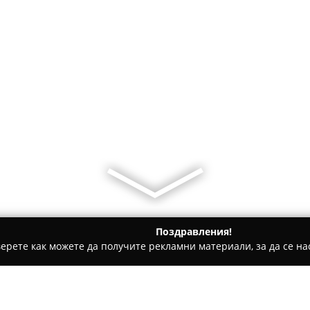
Поздравления!
ерете как можете да получите рекламни материали, за да се нас
е, Дентални клиники - София
МЦ "ПанСанус"