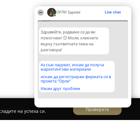
ОРЛИ Здраве
Live chat
22:56
Здравейте, радваме се да ви
помогнем! 🙂 Моля, кликнете
върху съответната тема на
разговора!
Аз съм лауреат, искам да получа
маркетингови материали
искам да регистрирам фирмата си в
проекта "Орли"
Имам друг проблем
Проверете
ладите на успеха си.