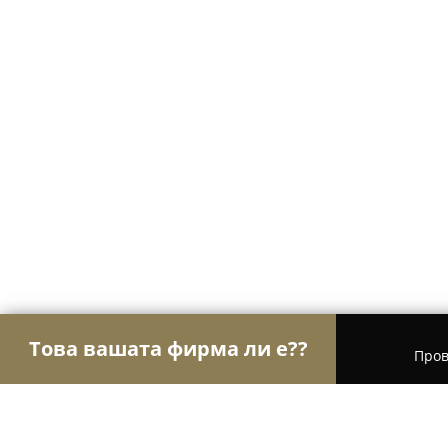
Това вашата фирма ли е??
Пров
Орли Здраве
Психолози, Медицински центров