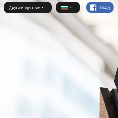
Вход
Други индустрии