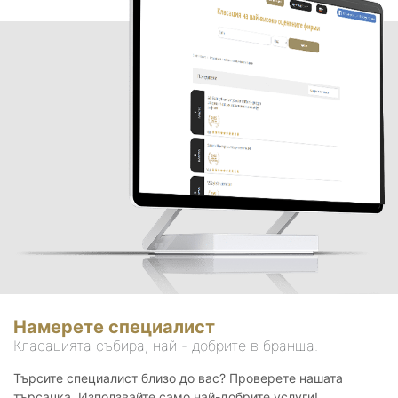
Намерете специалист
Класацията събира, най - добрите в бранша.
Търсите специалист близо до вас? Проверете нашата
търсачка. Използвайте само най-добрите услуги!