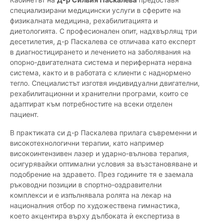
специализирани медицински услуги в сферите на
физикалната медицина, рехабилитацията и
диетологията. С професионален опит, надхвърлящ три
десетилетия, д-р Паскалева се отличава като експерт
в диагностицирането и лечението на заболявания на
опорно-двигателната система и периферната нервна
система, както и в работата с клиенти с наднормено
тегло. Специалистът изготвя индивидуални двигателни,
рехабилитационни и хранителни програми, които се
адаптират към потребностите на всеки отделен
пациент.
В практиката си д-р Паскалева прилага съвременни и
високотехнологични терапии, като например
високоинтензивен лазер и ударно-вълнова терапия,
осигурявайки оптимални условия за възстановяване и
подобрение на здравето. През годините тя е заемала
ръководни позиции в спортно-оздравителни
комплекси и е изпълнявала ролята на лекар на
националния отбор по художествена гимнастика,
което акцентира върху дълбоката ѝ експертиза в