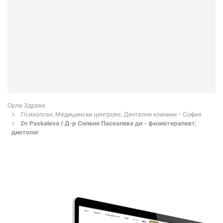
Орли Здраве
Психолози, Медицински центрове, Дентални клиники - София
Dr Paskaleva / Д-р Силвия Паскалева ди - физиотерапевт,
диетолог