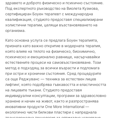
здравето и доброто физическо и психично състояние.
Под експертното ръководство на Виолета Кузмова,
сертифициран Боуен терапевт с международна
квалификация, студиото предоставя специализирани
холистични терапии, целящи възстановяването на
организма.
Като основна услуга се предлага Боуен терапията,
призната като важно откритие в модерната терапия,
която влияе на тялото на физическо, биохимично,
психическо и емоционално равнище, насърчавайки
естествените процеси на самовъзстановяване. Този
метод е подходящ за всички възрасти и подпомага
при остри и хронични състояния. Сред процедурите
са още Реджуванс — техника за естествен лицев
лифтинг, която подобрява гъвкавостта и еластичността
на лицевите тъкани. Студиото предоставя
индивидуални консултации, програми за здравословно
хранене и начин на живот, както и разпространява
иновативни продукти One More International —
екологично чисти билкови пластири с напреднала
трансдермална технология за оптимално усвояване.