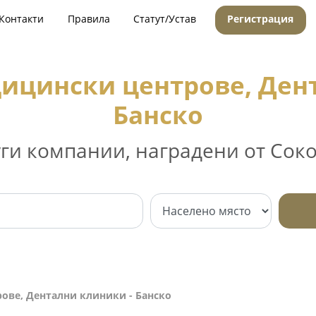
Контакти
Правила
Статут/Устав
Регистрация
ицински центрове, Ден
Банско
уги компании, наградени от Соко
ове, Дентални клиники - Банско