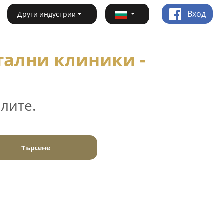
Вход
Други индустрии
тални клиники -
лите.
Търсене